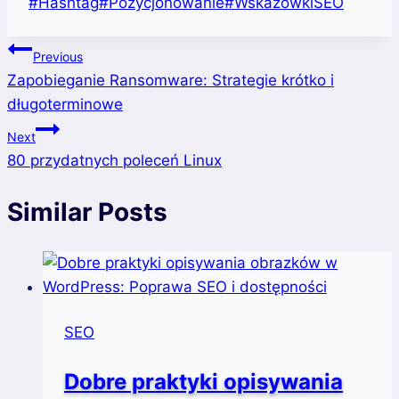
Post
#
Hashtag
#
Pozycjonowanie
#
WskazówkiSEO
Tags:
Post
Previous
Zapobieganie Ransomware: Strategie krótko i
navigation
długoterminowe
Next
80 przydatnych poleceń Linux
Similar Posts
SEO
Dobre praktyki opisywania