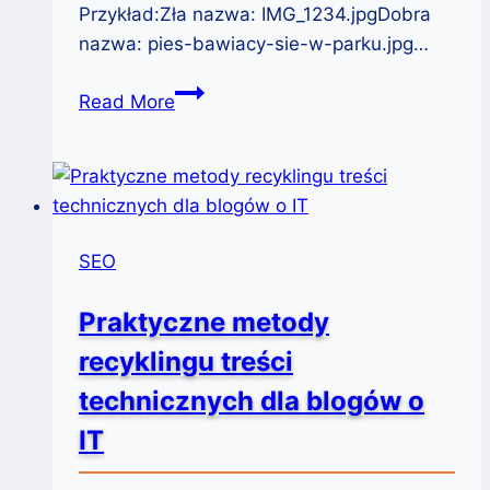
Przykład:Zła nazwa: IMG_1234.jpgDobra
nazwa: pies-bawiacy-sie-w-parku.jpg…
Dobre
Read More
praktyki
opisywania
obrazków
w
WordPress:
SEO
Poprawa
SEO
Praktyczne metody
i
recyklingu treści
dostępności
technicznych dla blogów o
IT