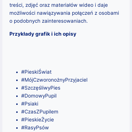
treści, zdjęć oraz materiałów wideo i daje
możliwości nawiązywania połączeń z osobami
o podobnych zainteresowaniach.
Przykłady grafik i ich opisy
#PieskiŚwiat
#MójCzworonożnyPrzyjaciel
#SzczęśliwyPies
#DomowyPupil
#Psiaki
#CzasZPupilem
#PieskieŻycie
#RasyPsów