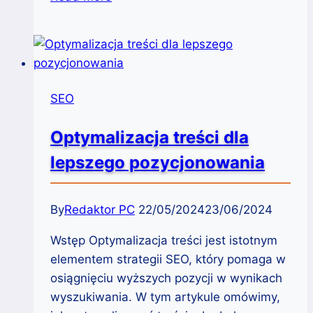
metody
recyklingu
treści
technicznych
dla
SEO
blogów
o
Optymalizacja treści dla
IT
lepszego pozycjonowania
By
Redaktor PC
22/05/2024
23/06/2024
Wstęp Optymalizacja treści jest istotnym
elementem strategii SEO, który pomaga w
osiągnięciu wyższych pozycji w wynikach
wyszukiwania. W tym artykule omówimy,