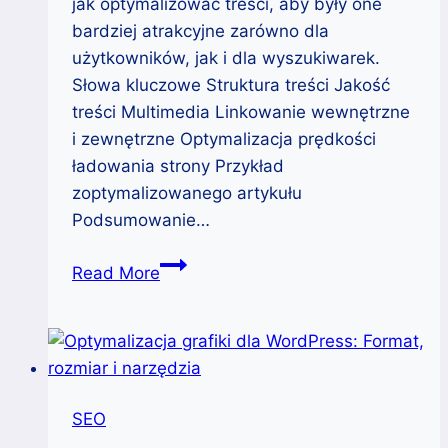
jak optymalizować treści, aby były one
bardziej atrakcyjne zarówno dla
użytkowników, jak i dla wyszukiwarek.
Słowa kluczowe Struktura treści Jakość
treści Multimedia Linkowanie wewnętrzne
i zewnętrzne Optymalizacja prędkości
ładowania strony Przykład
zoptymalizowanego artykułu
Podsumowanie…
Optymalizacja
Read More
treści
dla
lepszego
pozycjonowania
SEO