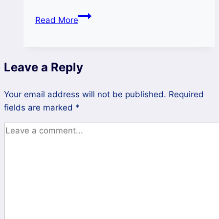
Najlepsze
Read More
praktyki
w
tworzeniu
Leave a Reply
nagłówków
H1,
Your email address will not be published.
H2,
Required
fields are marked
*
H3
dla
lepszego
pozycjonowania