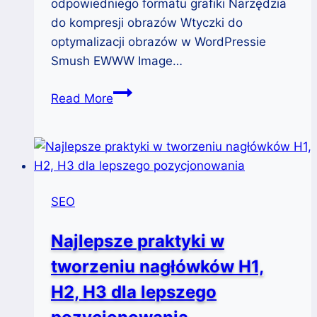
odpowiedniego formatu grafiki Narzędzia
do kompresji obrazów Wtyczki do
optymalizacji obrazów w WordPressie
Smush EWWW Image…
Optymalizacja
Read More
grafiki
dla
WordPress:
Format,
rozmiar
SEO
i
narzędzia
Najlepsze praktyki w
tworzeniu nagłówków H1,
H2, H3 dla lepszego