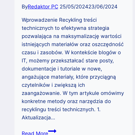
By
Redaktor PC
25/05/2024
23/06/2024
Wprowadzenie Recykling treści
technicznych to efektywna strategia
pozwalająca na maksymalizację wartości
istniejących materiałów oraz oszczędność
czasu i zasobów. W kontekście blogów o
IT, możemy przekształcać stare posty,
dokumentacje i tutoriale w nowe,
angażujące materiały, które przyciągną
czytelników i zwiększą ich
zaangażowanie. W tym artykule omówimy
konkretne metody oraz narzędzia do
recyklingu treści technicznych. 1.
Aktualizacja…
Praktyczne
Read More