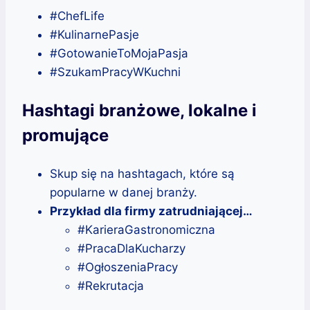
#ChefLife
#KulinarnePasje
#GotowanieToMojaPasja
#SzukamPracyWKuchni
Hashtagi branżowe, lokalne i
promujące
Skup się na hashtagach, które są
popularne w danej branży.
Przykład dla firmy zatrudniającej…
#KarieraGastronomiczna
#PracaDlaKucharzy
#OgłoszeniaPracy
#Rekrutacja