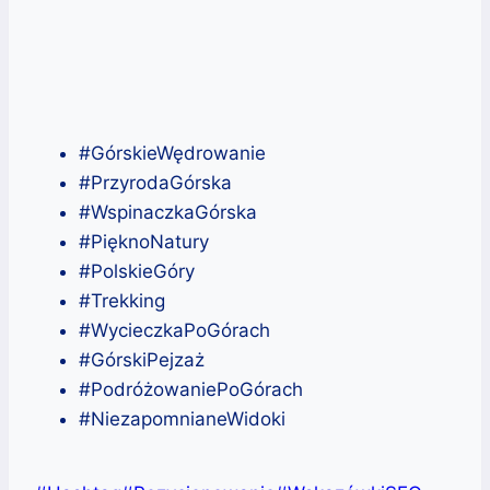
#GórskieWędrowanie
#PrzyrodaGórska
#WspinaczkaGórska
#PięknoNatury
#PolskieGóry
#Trekking
#WycieczkaPoGórach
#GórskiPejzaż
#PodróżowaniePoGórach
#NiezapomnianeWidoki