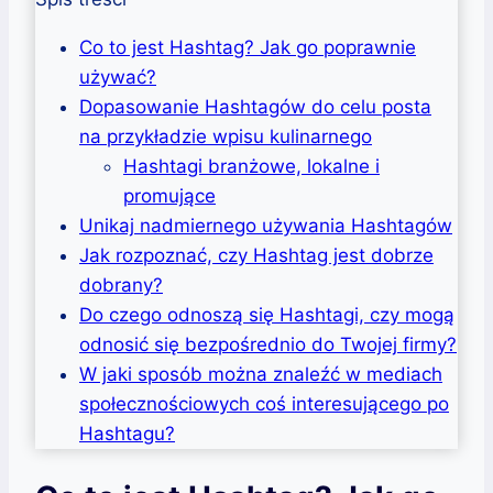
Co to jest Hashtag? Jak go poprawnie
używać?
Dopasowanie Hashtagów do celu posta
na przykładzie wpisu kulinarnego
Hashtagi branżowe, lokalne i
promujące
Unikaj nadmiernego używania Hashtagów
Jak rozpoznać, czy Hashtag jest dobrze
dobrany?
Do czego odnoszą się Hashtagi, czy mogą
odnosić się bezpośrednio do Twojej firmy?
W jaki sposób można znaleźć w mediach
społecznościowych coś interesującego po
Hashtagu?