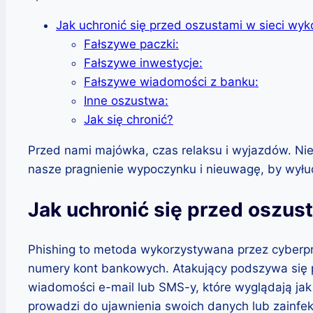
Jak uchronić się przed oszustami w sieci wyk
Fałszywe paczki:
Fałszywe inwestycje:
Fałszywe wiadomości z banku:
Inne oszustwa:
Jak się chronić?
Przed nami majówka, czas relaksu i wyjazdów. Nie
nasze pragnienie wypoczynku i nieuwagę, by wyłud
Jak uchronić się przed oszus
Phishing to metoda wykorzystywana przez cyberprz
numery kont bankowych. Atakujący podszywa się po
wiadomości e-mail lub SMS-y, które wyglądają jak o
prowadzi do ujawnienia swoich danych lub zainf