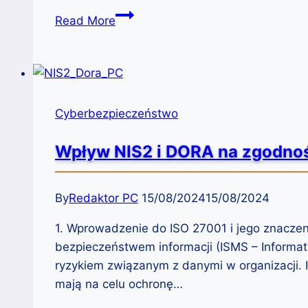
Budowanie
Read More
świadomości
w
Cyberbezpieczeństwie:
Klucz
do
Cyberbezpieczeństwo
ochrony
w
Wpływ NIS2 i DORA na zgodno
cyfrowym
świecie
By
Redaktor PC
15/08/2024
15/08/2024
1. Wprowadzenie do ISO 27001 i jego znacz
bezpieczeństwem informacji (ISMS – Informat
ryzykiem związanym z danymi w organizacji. 
mają na celu ochronę…