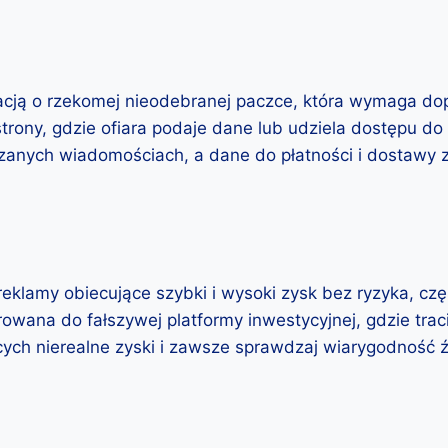
acją o rzekomej nieodebranej paczce, która wymaga dop
strony, gdzie ofiara podaje dane lub udziela dostępu do
jrzanych wiadomościach, a dane do płatności i dostawy za
eklamy obiecujące szybki i wysoki zysk bez ryzyka, cz
erowana do fałszywej platformy inwestycyjnej, gdzie trac
ch nierealne zyski i zawsze sprawdzaj wiarygodność ź