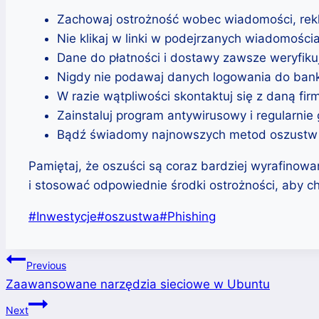
Zachowaj ostrożność wobec wiadomości, rekla
Nie klikaj w linki w podejrzanych wiadomoś
Dane do płatności i dostawy zawsze weryfikuj n
Nigdy nie podawaj danych logowania do banko
W razie wątpliwości skontaktuj się z daną firm
Zainstaluj program antywirusowy i regularnie g
Bądź świadomy najnowszych metod oszustw i 
Pamiętaj, że oszuści są coraz bardziej wyrafinow
i stosować odpowiednie środki ostrożności, aby chr
Post
#
Inwestycje
#
oszustwa
#
Phishing
Tags:
Post
Previous
Zaawansowane narzędzia sieciowe w Ubuntu
navigation
Next