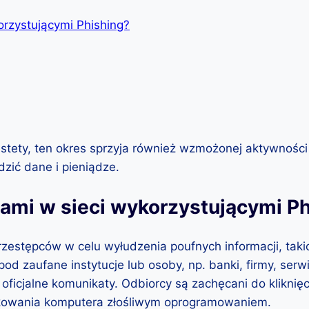
orzystującymi Phishing?
stety, ten okres sprzyja również wzmożonej aktywności
zić dane i pieniądze.
tami w sieci wykorzystującymi P
estępców w celu wyłudzenia poufnych informacji, takic
d zaufane instytucje lub osoby, np. banki, firmy, serw
ficjalne komunikaty. Odbiorcy są zachęcani do kliknięci
ekowania komputera złośliwym oprogramowaniem.