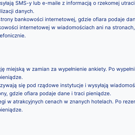
yłają SMS-y lub e-maile z informacją o rzekomej utrac
izacji danych.
trony bankowości internetowej, gdzie ofiara podaje dane
owości internetowej w wiadomościach ani na stronach, 
efonicznie.
ę miejską w zamian za wypełnienie ankiety. Po wypełni
pieniądze.
ywają się pod rządowe instytucje i wysyłają wiadomośc
ny, gdzie ofiara podaje dane i traci pieniądze.
legi w atrakcyjnych cenach w znanych hotelach. Po reze
pieniądze.