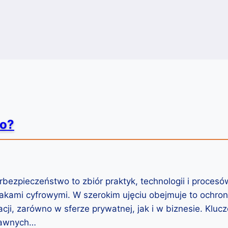
wo?
rbezpieczeństwo to zbiór praktyk, technologii i proce
atakami cyfrowymi. W szerokim ujęciu obejmuje to ochr
acji, zarówno w sferze prywatnej, jak i w biznesie. K
prawnych…