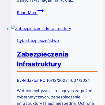
danych i wymagań firmy; dla…
Kompleksowe
Read More
wdrożenie
szyfrowania
w
małych
Cyberbezpieczeństwo
i
średnich
Zabezpieczenia
przedsiębiorstwach:
Przewodnik
Infrastruktury
krok
po
kroku
By
Redaktor PC
10/12/2023
14/04/2024
W dobie cyfryzacji i rosnących zagrożeń
cybernetycznych, zabezpieczenie
infrastruktury IT jest niezbędne. Ochrona